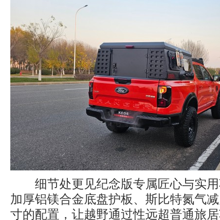
细节处更见纪念版专属匠心与实用
加厚铝镁合金底盘护板、斯比特氮气减
寸的配置，让越野通过性远超普通旅居