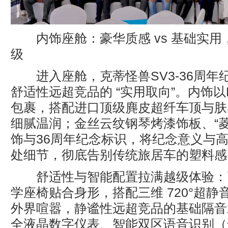
内饰座舱：豪华质感 vs 基础实
级
进入座舱，克蒂怪兽SV3-36周年
舒适性远超竞品的 “实用取向”。内饰以
包裹，搭配进口顶级麂皮超纤车顶与肤
细腻温润；金丝云纹钢琴烤漆饰板、“菱
饰与36周年纪念标识，将纪念意义与
处细节，彻底告别传统旅居车的塑料感
舒适性与智能配置拉满越级体验：
学座椅贴合身形，搭配三维 720°超
外界喧嚣，静谧性远超竞品的基础隔音水
全液晶数字仪表、智能双区语音识别（连