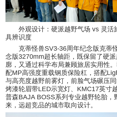
外观设计：硬派越野气场 vs 灵
具辨识度
克蒂怪兽SV3-36周年纪念版克蒂怪兽
念版3270mm超长轴距，既保留了硬
廓，又通过科学布局兼顾旅居实用性。
配MP高强度重载钢质保险杠，搭配Ligh
与高亮度越野前雾灯，前脸气场碾压同
烤漆轮眉带LED示宽灯、KMC17英
普森BAJA BOSS系列专业越野轮胎
来，远超竞品的城市取向设计。