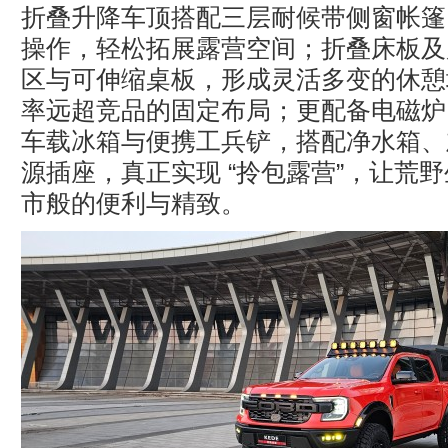
折叠升降车顶搭配三层耐候带侧窗帐篷
操作，轻松拓展露营空间；折叠床板及
区与可伸缩桌板，形成灵活多变的休憩
率远超竞品的固定布局；更配备电磁炉
车载冰箱与便携工兵铲，搭配净水箱、灰
源插座，真正实现 “拎包露营”，让荒
市般的便利与精致。