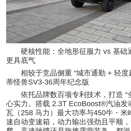
硬核性能：全地形征服力 vs 基
更具底气
相较于竞品侧重 “城市通勤 + 轻度
蒂怪兽SV3-36周年纪念版
依托品牌数百项专利技术，打造 “全
心实力。搭载 2.3T EcoBoost®汽油
瓦（258 马力）最大功率与450牛・
速自动变速箱，动力输出强劲且平顺，
爬、高速驰骋还是拖拽露营装备，都游