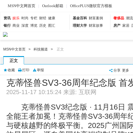
MSN中文网首页
|
Outlook邮箱
|
OfficePLUS微软官方模板
资讯
娱乐
时尚
专栏
财经
健康
基金百科
财富案例
奢侈品
潮流
银行
商业
深度
博览
历史
图汇
理财大学
财富故事
房产
家居
MSN中文首页
>
科技频道
>
正文
正文
收藏
打印
举报
分享
更多
克蒂怪兽SV3-36周年纪念版 
2025-11-17 10:15:24 来源: 互联网
克蒂怪兽SV3纪念版 · 11月16日
全能王者加冕！克蒂怪兽SV3-36周
与硬核越野的终极平衡。2025广州国