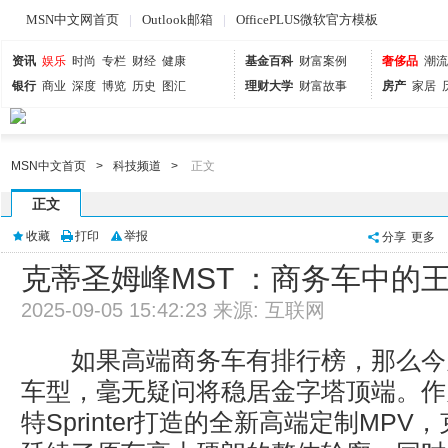
MSN中文网首页
|
Outlook邮箱
|
OfficePLUS微软官方模板
资讯
娱乐
时尚
专栏
财经
健康
基金百科
财富案例
奢侈品
潮流
银行
商业
深度
博览
历史
图汇
理财大学
财富故事
房产
家居
MSN中文首页
>
科技频道
>
正文
正文
收藏
打印
举报
分享
更多
克蒂圣姆峰MST ：商务车中的
2025-09-05 15:42:23 来源: 互联网
如果高端商务车有排行榜，那么今
车型，毫无疑问将稳居金字塔顶端。作
特Sprinter打造的全新高端定制MPV