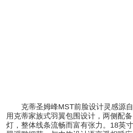
克蒂圣姆峰MST前脸设计灵感源自“
用克蒂家族式羽翼包围设计，两侧配备
灯，整体线条流畅而富有张力。18英