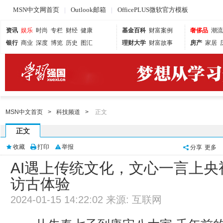
MSN中文网首页
|
Outlook邮箱
|
OfficePLUS微软官方模板
资讯
娱乐
时尚
专栏
财经
健康
基金百科
财富案例
奢侈品
潮流
银行
商业
深度
博览
历史
图汇
理财大学
财富故事
房产
家居
MSN中文首页
>
科技频道
>
正文
正文
收藏
打印
举报
分享
更多
AI遇上传统文化，文心一言上
访古体验
2024-01-15 14:22:02 来源: 互联网